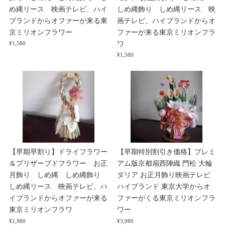
め縄リース 映画テレビ、ハイ
しめ縄飾り しめ縄リース 映
ブランドからオファーが来る東
画テレビ、ハイブランドからオ
京ミリオンフラワー
ファーが来る東京ミリオンフラ
ワ
¥1,580
¥1,580
【早期早割り】ドライフラワー
【早期特別割引き価格】プレミ
＆プリザーブドフラワー お正
アム版京都扇西陣織 門松 大輪
月飾り しめ縄 しめ縄飾り
ダリア お正月飾り映画テレビ
しめ縄リース 映画テレビ、ハ
ハイブランド 東京大学からオ
イブランドからオファーが来る
ファーがくる東京ミリオンフラ
東京ミリオンフラワ
ワー
¥2,980
¥3,980