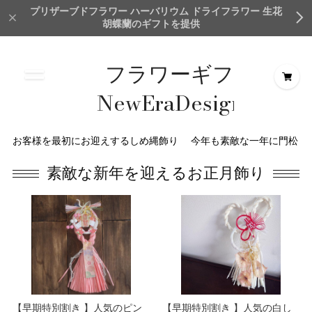
プリザーブドフラワー ハーバリウム ドライフラワー 生花
胡蝶蘭のギフトを提供
フラワーギフト
NewEraDesign＆
Creation
お客様を最初にお迎えするしめ縄飾り
今年も素敵な一年に門松
TokyoMillionFlower
素敵な新年を迎えるお正月飾り
【早期特別割き 】人気のピン
【早期特別割き 】人気の白し