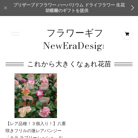
プリザーブドフラワー ハーバリウム ドライフラワー 生花
胡蝶蘭のギフトを提供
フラワーギフト
NewEraDesign＆
Creation
これから大きくなぁれ花苗
TokyoMillionFlower
【レア品種！３個入り！】八重
咲きフリルの激レアパンジー
「キラ ラブリーシュシュ」お