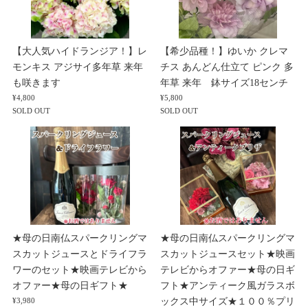
【大人気ハイドランジア！】レ
【希少品種！】ゆいか クレマ
モンキス アジサイ多年草 来年
チス あんどん仕立て ピンク 多
も咲きます
年草 来年 鉢サイズ18センチ
¥4,800
¥5,800
SOLD OUT
SOLD OUT
★母の日南仏スパークリングマ
★母の日南仏スパークリングマ
スカットジュースとドライフラ
スカットジュースセット★映画
ワーのセット★映画テレビから
テレビからオファー★母の日ギ
オファー★母の日ギフト★
フト★アンティーク風ガラスボ
ックス中サイズ★１００％プリ
¥3,980