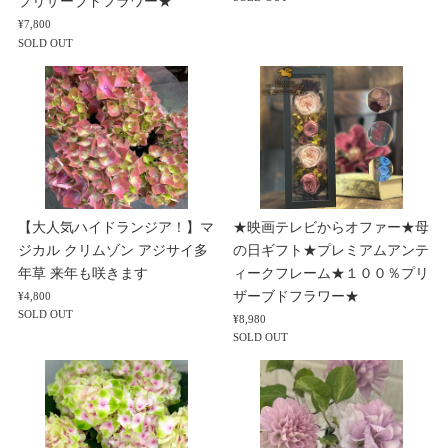
プリザーブドフラワー★
¥7,800
SOLD OUT
【大人気ハイドランジア！】マ
★映画テレビからオファー★母
ジカル クリムゾン アジサイ多
の日ギフト★プレミアムアンテ
年草 来年も咲きます
ィークフレーム★１００％プリ
ザーブドフラワー★
¥4,800
SOLD OUT
¥8,980
SOLD OUT