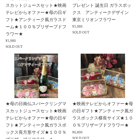
スカットジュースセット★映画
プレゼント 誕生日 ガラスボッ
テレビからオファー★母の日ギ
クス アンティークデザイン
フト★アンティーク風ガラスド
東京ミリオンフラワー
ーム★１００％プリザーブドフ
¥5,980
SOLD OUT
ラワー★
¥5,980
SOLD OUT
★母の日南仏スパークリングマ
★映画テレビからオファー★母
スカットジュースセット★映画
の日ギフト★アンティーク風ガ
テレビからオファー★母の日ギ
ラスボックス横長サイズ★１０
フト★アンティーク風ガラスボ
０％プリザーブドフラワー★
ックス長方形サイズ★１００％
¥6,800
SOLD OUT