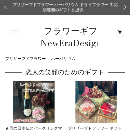
プリザーブドフラワー ハーバリウム ドライフラワー 生花
胡蝶蘭のギフトを提供
フラワーギフト
NewEraDesign＆
Creation
プリザーブドフラワー
ハーバリウム
TokyoMillionFlower
恋人の笑顔のためのギフト
★母の日南仏スパークリングマ
プリザーブドフラワー ギフト