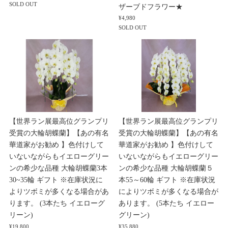
SOLD OUT
ザーブドフラワー★
¥4,980
SOLD OUT
【世界ラン展最高位グランプリ
【世界ラン展最高位グランプリ
受賞の大輪胡蝶蘭】【あの有名
受賞の大輪胡蝶蘭】【あの有名
華道家がお勧め 】色付けして
華道家がお勧め 】色付けして
いないながらもイエローグリー
いないながらもイエローグリー
ンの希少な品種 大輪胡蝶蘭3本
ンの希少な品種 大輪胡蝶蘭５
30~35輪 ギフト ※在庫状況に
本55～60輪 ギフト ※在庫状況
よりツボミが多くなる場合があ
によりツボミが多くなる場合が
ります。 (3本たち イエローグ
あります。 (5本たち イエロー
リーン)
グリーン)
¥19,800
¥35,880