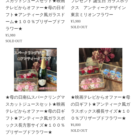
スカットジュースセット★映画
プレゼント 誕生日 ガラスボッ
テレビからオファー★母の日ギ
クス アンティークデザイン
フト★アンティーク風ガラスド
東京ミリオンフラワー
ーム★１００％プリザーブドフ
¥5,980
SOLD OUT
ラワー★
¥5,980
SOLD OUT
★母の日南仏スパークリングマ
★映画テレビからオファー★母
スカットジュースセット★映画
の日ギフト★アンティーク風ガ
テレビからオファー★母の日ギ
ラスボックス横長サイズ★１０
フト★アンティーク風ガラスボ
０％プリザーブドフラワー★
ックス長方形サイズ★１００％
¥6,800
SOLD OUT
プリザーブドフラワー★