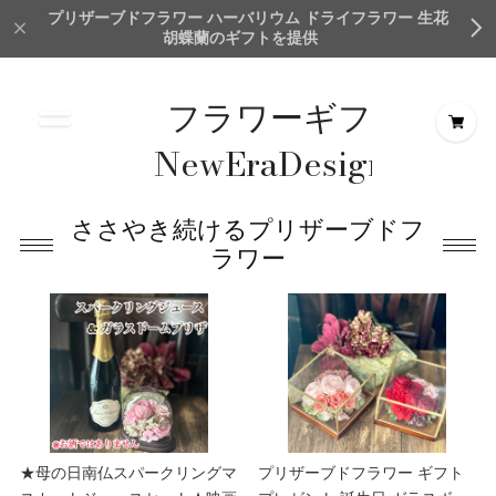
プリザーブドフラワー ハーバリウム ドライフラワー 生花
胡蝶蘭のギフトを提供
フラワーギフト
NewEraDesign＆
Creation
ささやき続けるプリザーブドフ
TokyoMillionFlower
ラワー
★母の日南仏スパークリングマ
プリザーブドフラワー ギフト