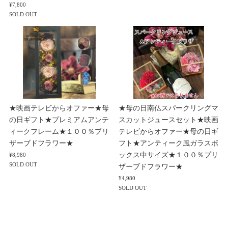
¥7,800
SOLD OUT
★映画テレビからオファー★母
★母の日南仏スパークリングマ
の日ギフト★プレミアムアンテ
スカットジュースセット★映画
ィークフレーム★１００％プリ
テレビからオファー★母の日ギ
ザーブドフラワー★
フト★アンティーク風ガラスボ
ックス中サイズ★１００％プリ
¥8,980
SOLD OUT
ザーブドフラワー★
¥4,980
SOLD OUT