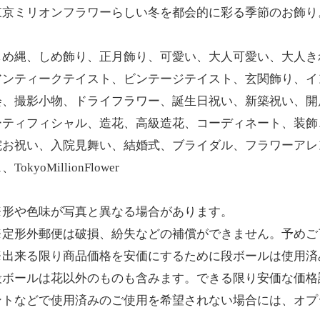
東京ミリオンフラワーらしい冬を都会的に彩る季節のお飾り
しめ縄、しめ飾り、正月飾り、可愛い、大人可愛い、大人き
アンティークテイスト、ビンテージテイスト、玄関飾り、イ
会、撮影小物、ドライフラワー、誕生日祝い、新築祝い、開
ーティフィシャル、造花、高級造花、コーディネート、装飾
院お祝い、入院見舞い、結婚式、ブライダル、フラワーアレ
、TokyoMillionFlower
※形や色味が写真と異なる場合があります。
※定形外郵便は破損、紛失などの補償ができません。予めご
※出来る限り商品価格を安価にするために段ボールは使用済
段ボールは花以外のものも含みます。できる限り安価な価格
ントなどで使用済みのご使用を希望されない場合には、オプ