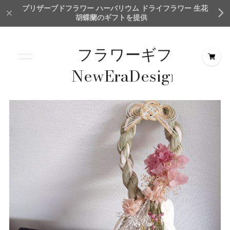
プリザーブドフラワー ハーバリウム ドライフラワー 生花
胡蝶蘭のギフトを提供
フラワーギフト
NewEraDesign＆
Creation
TokyoMillionFlower