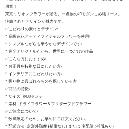
用意！
東京ミリオンフラワーが贈る、一点物の和モダンしめ縄リース。
洗練されたデザインが魅力です。
✅こだわりの素材とデザイン\
* 高級造花アーティフィシャルフラワーを使用\
* シンプルながらも華やかなデザインです\
* 完全オリジナルだから、世界に一つだけの作品
✅こんな方におすすめ\
* お正月を特別な日にしたい方\
* インテリアにこだわりたい方\
* 贈り物に喜ばれるものを探している方
✅商品の特徴\
* サイズ: 約38センチ
* 素材: ドライフラワー＆プリザーブドフラワー
✅ご注文について\
* 数量限定のため、お早めにご注文ください。
* 配送方法: 定形外郵便 (補償なし) または 宅配便 (補償あり)