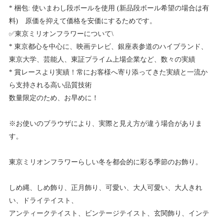
* 梱包: 使いまわし段ボールを使用 (新品段ボール希望の場合は有
料) 原価を抑えて価格を安価にするためです。
✅東京ミリオンフラワーについて\
* 東京都心を中心に、映画テレビ、銀座表参道のハイブランド、
東京大学、芸能人、東証プライム上場企業など、数々の実績
* 賞レースより実績！常にお客様へ寄り添ってきた実績と一流か
ら支持される高い品質技術
数量限定のため、お早めに！
※お使いのブラウザにより、実際と見え方が違う場合がありま
す。
東京ミリオンフラワーらしい冬を都会的に彩る季節のお飾り。
しめ縄、しめ飾り、正月飾り、可愛い、大人可愛い、大人きれ
い、ドライテイスト、
アンティークテイスト、ビンテージテイスト、玄関飾り、インテ