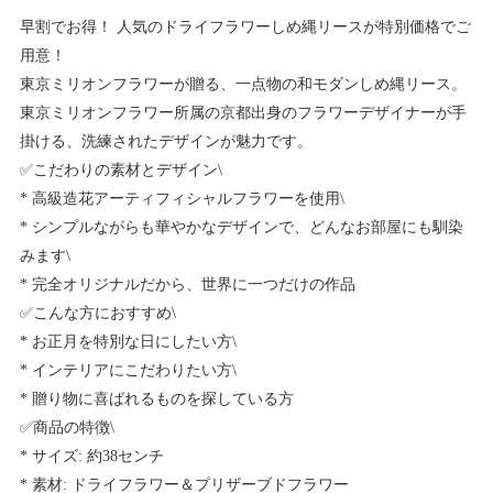
早割でお得！ 人気のドライフラワーしめ縄リースが特別価格でご
用意！
東京ミリオンフラワーが贈る、一点物の和モダンしめ縄リース。
東京ミリオンフラワー所属の京都出身のフラワーデザイナーが手
掛ける、洗練されたデザインが魅力です。
✅こだわりの素材とデザイン\
* 高級造花アーティフィシャルフラワーを使用\
* シンプルながらも華やかなデザインで、どんなお部屋にも馴染
みます\
* 完全オリジナルだから、世界に一つだけの作品
✅こんな方におすすめ\
* お正月を特別な日にしたい方\
* インテリアにこだわりたい方\
* 贈り物に喜ばれるものを探している方
✅商品の特徴\
* サイズ: 約38センチ
* 素材: ドライフラワー＆プリザーブドフラワー