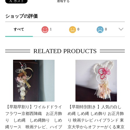
通報する
ショップの評価
すべて
1
0
0
RELATED PRODUCTS
【早期早割り】ワイルドドライ
【早期特別割き 】人気の白し
フラワー京都西陣織 お正月飾
め縄 しめ縄 しめ飾り お正月飾
り しめ縄 しめ縄飾り しめ
り 映画テレビ ハイブランド 東
縄リース 映画テレビ、ハイブ
京大学からオファーがくる東京