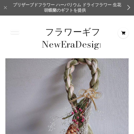
プリザーブドフラワー ハーバリウム ドライフラワー 生花
胡蝶蘭のギフトを提供
フラワーギフト
NewEraDesign＆
Creation
TokyoMillionFlower